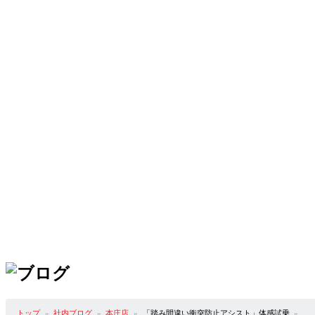
トップ
社内ブログ
本庄店
「踏み間違い衝突防止アシスト」体感試乗