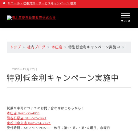
リコール・改善対策・サービスキャンペーン 検索
MENU
トップ
社内ブログ
本庄店
特別低金利キャンペーン実施中
2018年12月22日
特別低金利キャンペーン実施中
試乗や車両についてのお問い合わせはこちらから！
本庄店
0495-33-4010
熊谷石原店
048-525-1491
東松山中央店
0493-24-2421
受付時間：AM9:30〜PM6:00 休日：第1・第2・第3火曜日、水曜日