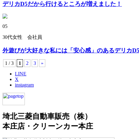
デリカD5だから行けるところが増えました！
05
30代女性 会社員
外遊びが大好きな私には「安心感」のあるデリカD
1 / 3
1
2
3
»
LINE
X
instagram
埼北三菱自動車販売（株）
本庄店・クリーンカー本庄