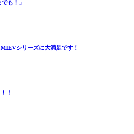
までも！」
MIEVシリーズに大満足です！
ょ！！