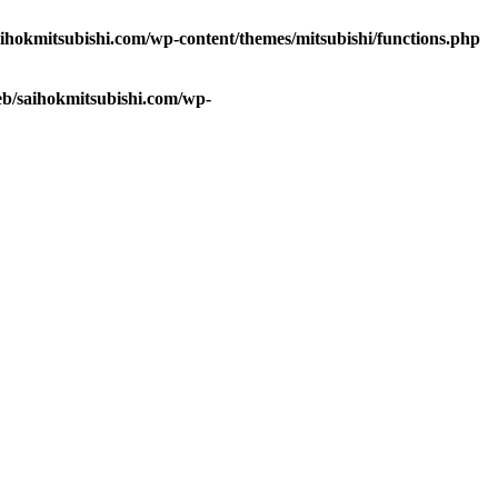
aihokmitsubishi.com/wp-content/themes/mitsubishi/functions.php
eb/saihokmitsubishi.com/wp-