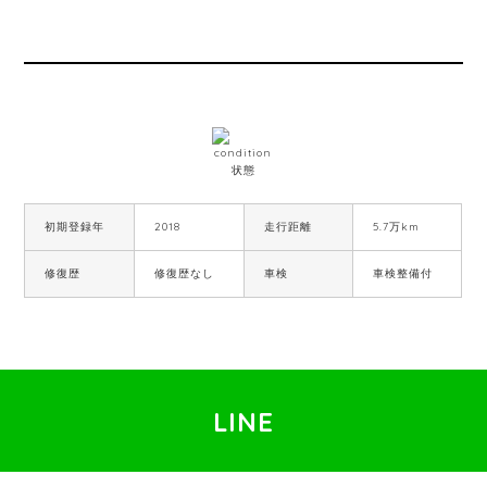
初期登録年
2018
走行距離
5.7万km
修復歴
修復歴なし
車検
車検整備付
LINE