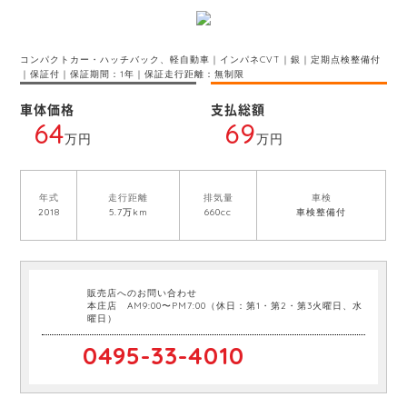
コンパクトカー・ハッチバック、軽自動車｜インパネCVT｜銀｜定期点検整備付
｜保証付｜保証期間：1年｜保証走行距離：無制限
車体価格
支払総額
64
69
万円
万円
年式
走行距離
排気量
車検
2018
5.7万km
660cc
車検整備付
販売店へのお問い合わせ
本庄店 AM9:00〜PM7:00（休日：第1・第2・第3火曜日、水
曜日）
0495-33-4010